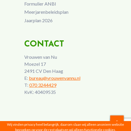
Formulier ANBI
Meerjarenbeleidsplan
Jaarplan 2026
CONTACT
Vrouwen van Nu
Moezel 17
2491 CV Den Haag
E:
bureau@vrouwenvannu.nl
T:
070 3244429
KvK: 40409535
Wij vinden privacy heel belangrijk, daarom slaan wij alleen anoniem website
bezoeken op voor de rest plaatsen wij alleen functionele cookies,