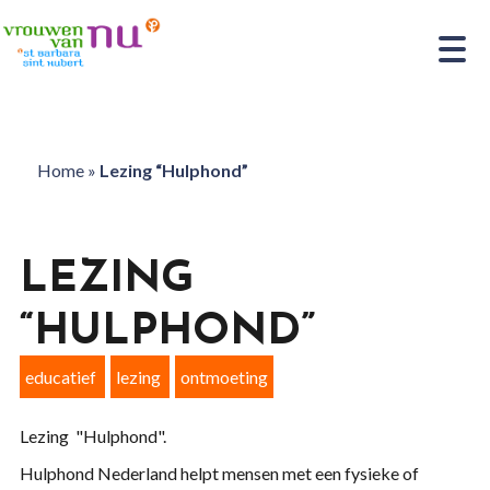
Home
»
Lezing “Hulphond”
LEZING
“HULPHOND”
educatief
lezing
ontmoeting
Lezing "Hulphond".
Hulphond Nederland helpt mensen met een fysieke of