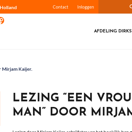
-Holland
Contact
Inloggen
AFDELING DIRK
 Mirjam Kaijer.
LEZING “EEN VROU
MAN” DOOR MIRJAM
Lezing door Mirjam Kaijer, schrijfster van het boek"Ik ben