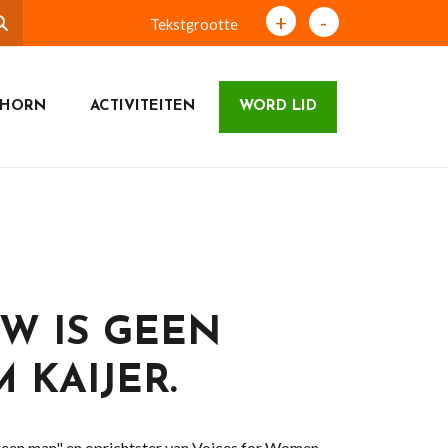
+
-
Tekstgrootte
SHORN
ACTIVITEITEN
WORD LID
W IS GEEN
 KAIJER.
 geen man" en oprichtster van Voices for Women,