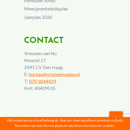
Formulier ANBI
Meerjarenbeleidsplan
Jaarplan 2026
CONTACT
Vrouwen van Nu
Moezel 17
2491 CV Den Haag
E:
bureau@vrouwenvannu.nl
T:
070 3244429
KvK: 40409535
Wij vinden privacy heel belangrijk, daarom slaan wij alleen anoniem website
bezoeken op voor de rest plaatsen wij alleen functionele cookies,
Vrouwen van Nu © 2026 |
Privacyverklaring