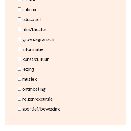
culinair
educatief
film/theater
groen/agrarisch
informatief
kunst/cultuur
lezing
muziek
ontmoeting
reizen/excursie
sportief/beweging