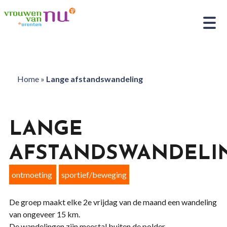
Home
»
Lange afstandswandeling
LANGE
AFSTANDSWANDELI
ontmoeting
sportief/beweging
De groep maakt elke 2e vrijdag van de maand een wandeling
van ongeveer 15 km.
De wandelingen zijn meestal buiten de polder.