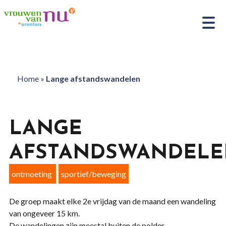
Home
»
Lange afstandswandelen
LANGE
AFSTANDSWANDELE
ontmoeting
sportief/beweging
De groep maakt elke 2e vrijdag van de maand een wandeling
van ongeveer 15 km.
De wandelingen zijn meestal buiten de polder.