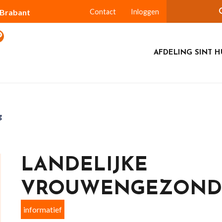
-Brabant
Contact
Inloggen
AFDELING SINT H
g
LANDELIJKE
VROUWENGEZOND
informatief