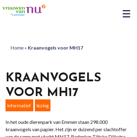
Home
»
Kraanvogels voor MH17
KRAANVOGELS
VOOR MH17
informatief
lezing
In het oude dierenpark van Emmen staan 298.000
kraanvogels van papier. Het zijn er duizend per slachtoffer
van de ramp met vlucht MH17. Bedenker Tjitske Dijkstra