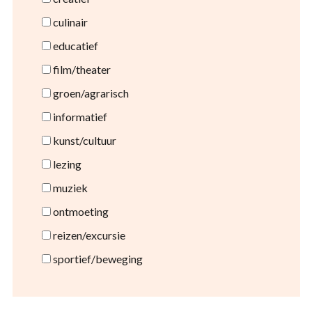
culinair
educatief
film/theater
groen/agrarisch
informatief
kunst/cultuur
lezing
muziek
ontmoeting
reizen/excursie
sportief/beweging