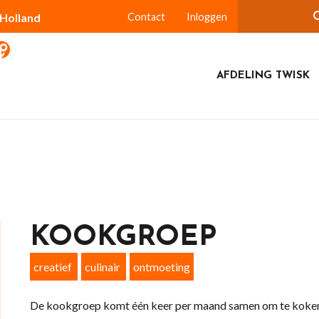
-Holland
Contact
Inloggen
AFDELING TWISK
KOOKGROEP
creatief
culinair
ontmoeting
De kookgroep komt één keer per maand samen om te koken, 