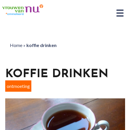
Home
»
koffie drinken
KOFFIE DRINKEN
ontmoeting