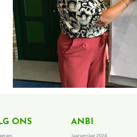
LG ONS
ANBI
agram
Jaarverslag 2024