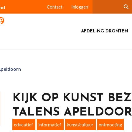
and
Contact
Inloggen
AFDELING DRONTEN
 Apeldoorn
KIJK OP KUNST BE
TALENS APELDOO
educatief
informatief
kunst/cultuur
ontmoeting