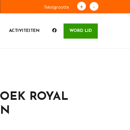
+
-
Tekstgrootte
ACTIVITEITEN
WORD LID
ZOEK ROYAL
RN