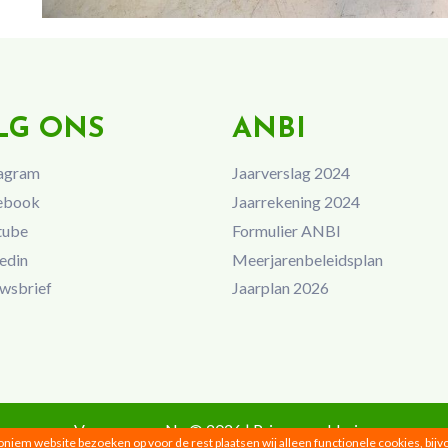
LG ONS
ANBI
agram
Jaarverslag 2024
ebook
Jaarrekening 2024
tube
Formulier ANBI
edin
Meerjarenbeleidsplan
wsbrief
Jaarplan 2026
Vrouwen van Nu © 2026 |
Privacyverklaring
noniem website bezoeken op voor de rest plaatsen wij alleen functionele cookies, bij