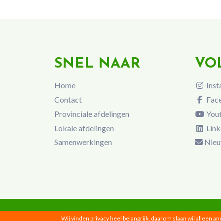
SNEL NAAR
VO
Home
Inst
Contact
Fac
Provinciale afdelingen
You
Lokale afdelingen
Link
Samenwerkingen
Nieu
Wij vinden privacy heel belangrijk, daarom slaan wij alleen a