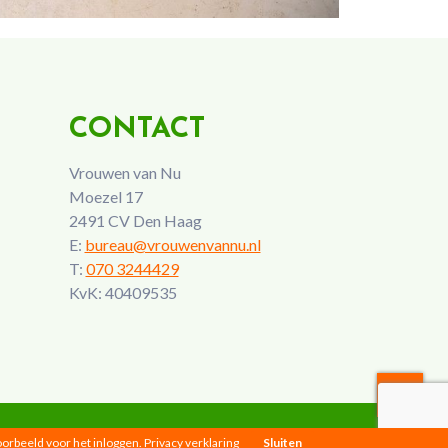
CONTACT
Vrouwen van Nu
Moezel 17
2491 CV Den Haag
E:
bureau@vrouwenvannu.nl
T:
070 3244429
KvK: 40409535
voorbeeld voor het inloggen.
Privacy verklaring
Sluiten