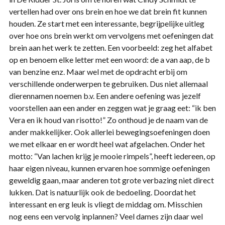
vertellen had over ons brein en hoe we dat brein fit kunnen
houden. Ze start met een interessante, begrijpelijke uitleg
over hoe ons brein werkt om vervolgens met oefeningen dat
brein aan het werk te zetten. Een voorbeeld: zeg het alfabet
op en benoem elke letter met een woord: de a van aap, de b
van benzine enz. Maar wel met de opdracht erbij om
verschillende onderwerpen te gebruiken. Dus niet allemaal
dierennamen noemen b.v. Een andere oefening was jezelf
voorstellen aan een ander en zeggen wat je graag eet: “ik ben
Vera en ik houd van risotto!” Zo onthoud je de naam van de
ander makkelijker. Ook allerlei bewegingsoefeningen doen
we met elkaar en er wordt heel wat afgelachen. Onder het
motto: “Van lachen krijg je mooie rimpels”, heeft iedereen, op
haar eigen niveau, kunnen ervaren hoe sommige oefeningen
geweldig gaan, maar anderen tot grote verbazing niet direct
lukken. Dat is natuurlijk ook de bedoeling. Doordat het
interessant en erg leuk is vliegt de middag om. Misschien
nog eens een vervolg inplannen? Veel dames zijn daar wel