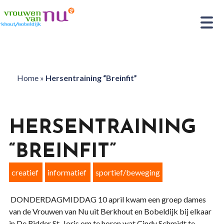
Home
»
Hersentraining “Breinfit”
HERSENTRAINING
“BREINFIT”
creatief
informatief
sportief/beweging
DONDERDAGMIDDAG 10 april kwam een groep dames
van de Vrouwen van Nu uit Berkhout en Bobeldijk bij elkaar
in De Ridder St. Joris om te horen wat Cindy Schmidt te