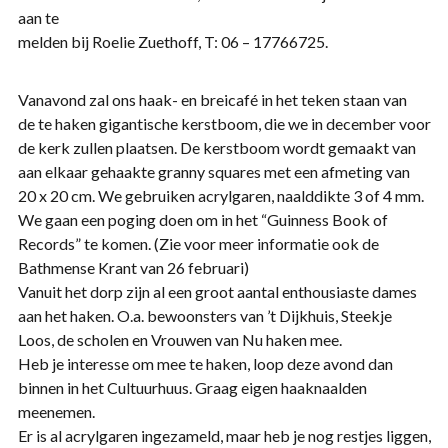
aan te
melden bij Roelie Zuethoff, T: 06 – 17766725.
Vanavond zal ons haak- en breicafé in het teken staan van
de te haken gigantische kerstboom, die we in december voor
de kerk zullen plaatsen. De kerstboom wordt gemaakt van
aan elkaar gehaakte granny squares met een afmeting van
20 x 20 cm. We gebruiken acrylgaren, naalddikte 3 of 4 mm.
We gaan een poging doen om in het “Guinness Book of
Records” te komen. (Zie voor meer informatie ook de
Bathmense Krant van 26 februari)
Vanuit het dorp zijn al een groot aantal enthousiaste dames
aan het haken. O.a. bewoonsters van ’t Dijkhuis, Steekje
Loos, de scholen en Vrouwen van Nu haken mee.
Heb je interesse om mee te haken, loop deze avond dan
binnen in het Cultuurhuus. Graag eigen haaknaalden
meenemen.
Er is al acrylgaren ingezameld, maar heb je nog restjes liggen,