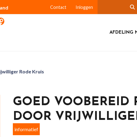
land
Contact
Inloggen
AFDELING 
williger Rode Kruis
GOED VOOBEREID 
DOOR VRIJWILLIGE
informatief