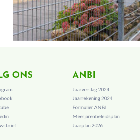
LG ONS
ANBI
agram
Jaarverslag 2024
ebook
Jaarrekening 2024
tube
Formulier ANBI
edin
Meerjarenbeleidsplan
wsbrief
Jaarplan 2026