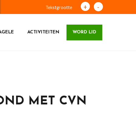
+
-
Tekstgrootte
AGELE
ACTIVITEITEN
WORD LID
OND MET CVN