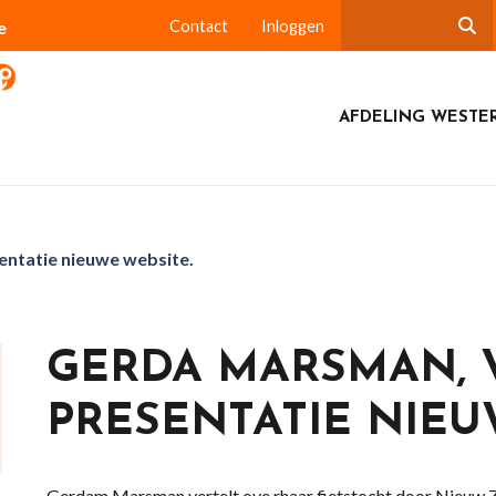
e
Contact
Inloggen
AFDELING WESTE
ntatie nieuwe website.
GERDA MARSMAN,
PRESENTATIE NIEU
Gerdam Marsman vertelt ove rhaar fietstocht door Nieuw 