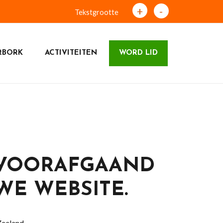
+
-
Tekstgrootte
RBORK
ACTIVITEITEN
WORD LID
 VOORAFGAAND
WE WEBSITE.
Zeeland