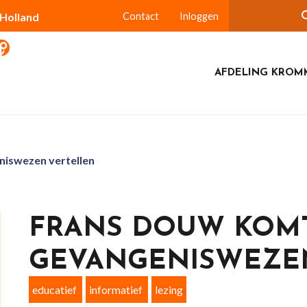
-Holland
Contact
Inloggen
AFDELING KROM
niswezen vertellen
FRANS DOUW KOMT
GEVANGENISWEZE
educatief
informatief
lezing