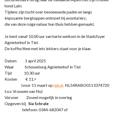
hond Laki.
Tijdens zijn tocht over besneeuwde paden en langs
imposante bergtoppen ontmoet hij avonturiers,
die van deze ruige natuur hun thuis hebben gemaakt.
Je bent vanaf 10.00 uur van harte welkom in de Stadsfoyer
Agnietenhof in Tiel.
De koffie/thee met iets lekkers staat voor je klaar.
Datum 1 april 2025
Waar Schouwburg Agnietenhof in Tiel
Tijd 10.30 uur
Kosten € 11,=
(voor 11 maart op
rek.nr
. NL54RABO0113374720
t.n.v. Vrouwen van Nu)
Vervoer Zoveel mogelijk in overleg
Opgeven bij
Sia Schrale
telefoon: 0344-682047 of