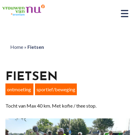
Home
»
Fietsen
FIETSEN
ontmoeting
sportief/beweging
Tocht van Max 40 km. Met kofie / thee stop.