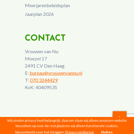
Meerjarenbeleidsplan
Jaarplan 2026
CONTACT
Vrouwen van Nu
Moezel 17
2491 CV Den Haag
E:
bureau@vrouwenvannu.nl
T:
070 3244429
KvK: 40409535
Wij vinden privacy heel belangrijk, daarom slaan wij alleen anoniem website
bezoeken op voor de rest plaatsen wij alleen functionele cookies,
Vrouwen van Nu © 2026 |
Privacyverklaring
bijvoorbeeld voor het inloggen.
Privacy verklaring
Sluiten