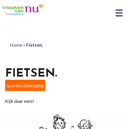
Home
»
Fietsen.
FIETSEN.
sportief/beweging
Kijk daar eens!