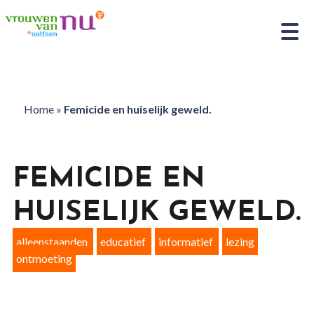
Home
»
Femicide en huiselijk geweld.
FEMICIDE EN
HUISELIJK GEWELD.
alleenstaanden
educatief
informatief
lezing
ontmoeting