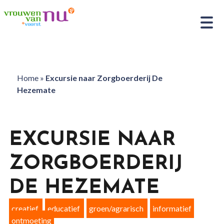
Home
»
Excursie naar Zorgboerderij De
Hezemate
EXCURSIE NAAR
ZORGBOERDERIJ
DE HEZEMATE
creatief
educatief
groen/agrarisch
informatief
ontmoeting