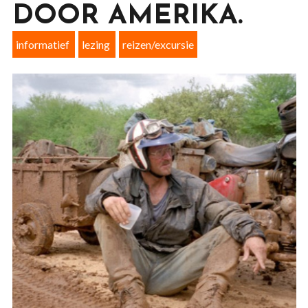
DOOR AMERIKA.
informatief
lezing
reizen/excursie