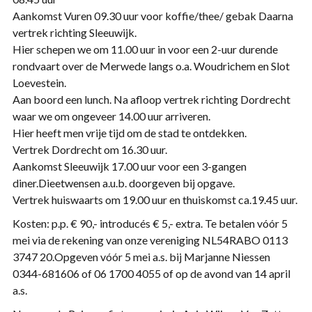
Aankomst Vuren 09.30 uur voor koffie/thee/ gebak Daarna
vertrek richting Sleeuwijk.
Hier schepen we om 11.00 uur in voor een 2-uur durende
rondvaart over de Merwede langs o.a. Woudrichem en Slot
Loevestein.
Aan boord een lunch. Na afloop vertrek richting Dordrecht
waar we om ongeveer 14.00 uur arriveren.
Hier heeft men vrije tijd om de stad te ontdekken.
Vertrek Dordrecht om 16.30 uur.
Aankomst Sleeuwijk 17.00 uur voor een 3-gangen
diner.Dieetwensen a.u.b. doorgeven bij opgave.
Vertrek huiswaarts om 19.00 uur en thuiskomst ca.19.45 uur.
Kosten: p.p. € 90,- introducés € 5,- extra. Te betalen vóór 5
mei via de rekening van onze vereniging NL54RABO 0113
3747 20.Opgeven vóór 5 mei a.s. bij Marjanne Niessen
0344-681606 of 06 1700 4055 of op de avond van 14 april
a.s.