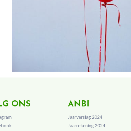
LG ONS
ANBI
agram
Jaarverslag 2024
ebook
Jaarrekening 2024