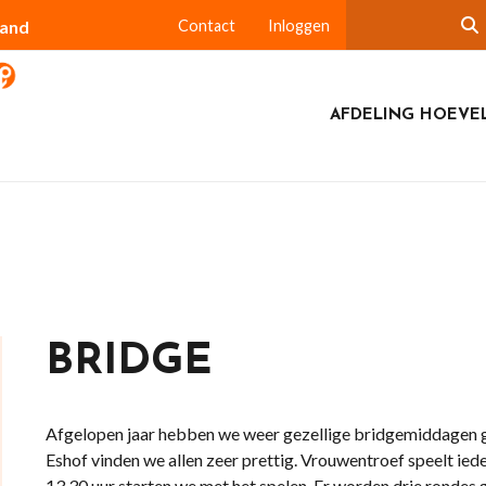
land
Contact
Inloggen
AFDELING HOEVE
BRIDGE
Afgelopen jaar hebben we weer gezellige bridgemiddagen 
Eshof vinden we allen zeer prettig. Vrouwentroef speelt ie
13.30 uur starten we met het spelen. Er worden drie rondes g