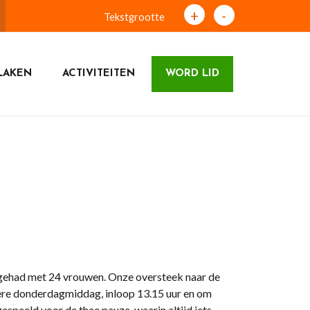
+
-
Tekstgrootte
LAKEN
ACTIVITEITEN
WORD LID
gehad met 24 vrouwen. Onze oversteek naar de
dere donderdagmiddag, inloop 13.15 uur en om
espeeld voor de thee pauze, waarin altijd iets