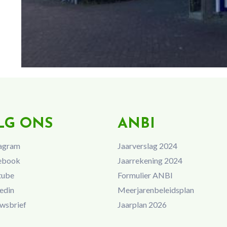
LG ONS
ANBI
agram
Jaarverslag 2024
ebook
Jaarrekening 2024
tube
Formulier ANBI
edin
Meerjarenbeleidsplan
wsbrief
Jaarplan 2026