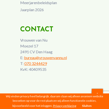
Meerjarenbeleidsplan
Jaarplan 2026
CONTACT
Vrouwen van Nu
Moezel 17
2491 CV Den Haag
E:
bureau@vrouwenvannu.nl
T:
070 3244429
KvK: 40409535
Wij vinden privacy heel belangrijk, daarom slaan wij alleen anoniem website
bezoeken op voor de rest plaatsen wij alleen functionele cookies,
Vrouwen van Nu © 2026 |
Privacyverklaring
bijvoorbeeld voor het inloggen.
Privacy verklaring
Sluiten