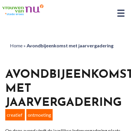
Home
»
Avondbijeenkomst met jaarvergadering
AVONDBIJEENKOMS
MET
JAARVERGADERING
creatief
ontmoeting
Op deze avond vindt de jaarlijkse ledenvergadering plaats.