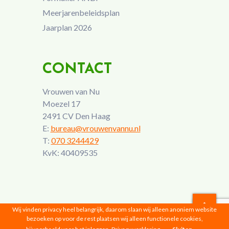
Meerjarenbeleidsplan
Jaarplan 2026
CONTACT
Vrouwen van Nu
Moezel 17
2491 CV Den Haag
E:
bureau@vrouwenvannu.nl
T:
070 3244429
KvK: 40409535
Wij vinden privacy heel belangrijk, daarom slaan wij alleen anoniem website
bezoeken op voor de rest plaatsen wij alleen functionele cookies,
Vrouwen van Nu © 2026 |
Privacyverklaring