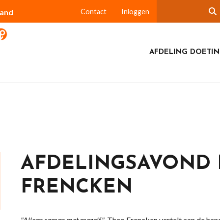
land
Contact
Inloggen
AFDELING DOETI
AFDELINGSAVOND 
FRENCKEN
"Alleen samen met mezelf",
Theo Frencken vertelt aan de hand