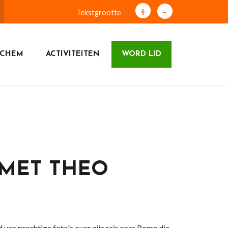
+
-
Tekstgrootte
NCHEM
ACTIVITEITEN
WORD LID
MET THEO
 van prachtige foto's over zijn reis naar Rome die