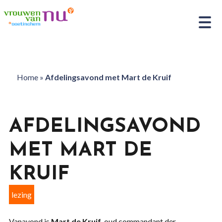
Home
»
Afdelingsavond met Mart de Kruif
AFDELINGSAVOND
MET MART DE
KRUIF
lezing
Vanavond is
Mart de Kruif
, oud commandant der