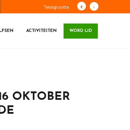
+
-
Tekstgrootte
LFSEN
ACTIVITEITEN
WORD LID
16 OKTOBER
LDE