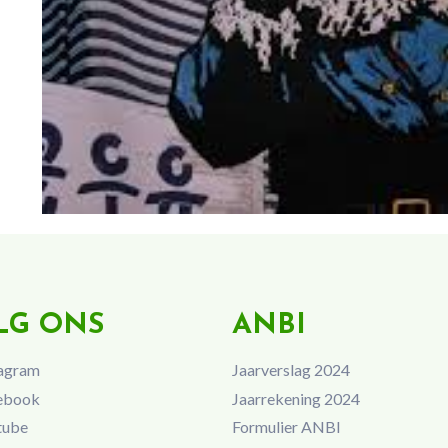
LG ONS
ANBI
agram
Jaarverslag 2024
ebook
Jaarrekening 2024
tube
Formulier ANBI