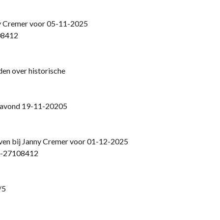
ny Cremer voor 05-11-2025
08412
en over historische
navond 19-11-20205
ven bij Janny Cremer voor 01-12-2025
06-27108412
/5