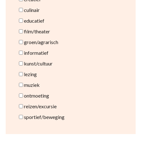
culinair
educatief
film/theater
groen/agrarisch
informatief
kunst/cultuur
lezing
muziek
ontmoeting
reizen/excursie
sportief/beweging