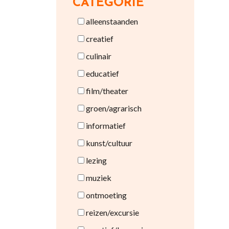
CATEGORIE
alleenstaanden
creatief
culinair
educatief
film/theater
groen/agrarisch
informatief
kunst/cultuur
lezing
muziek
ontmoeting
reizen/excursie