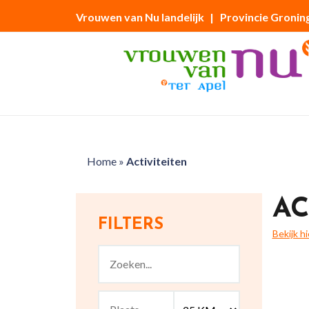
Vrouwen van Nu landelijk
| Provincie Gronin
Home
»
Activiteiten
AC
FILTERS
Bekijk h