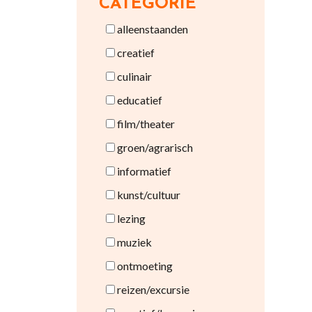
CATEGORIE
alleenstaanden
creatief
culinair
educatief
film/theater
groen/agrarisch
informatief
kunst/cultuur
lezing
muziek
ontmoeting
reizen/excursie