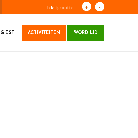
+
-
Tekstgrootte
G EST
ACTIVITEITEN
WORD LID