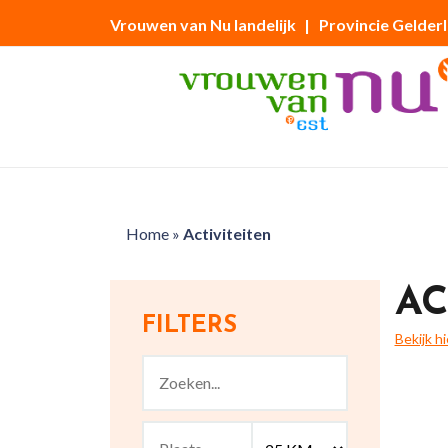
Vrouwen van Nu landelijk
| Provincie Gelder
Home
»
Activiteiten
AC
FILTERS
Bekijk h