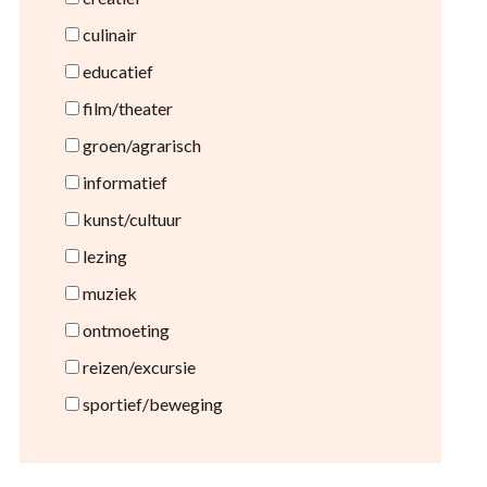
culinair
educatief
film/theater
groen/agrarisch
informatief
kunst/cultuur
lezing
muziek
ontmoeting
reizen/excursie
sportief/beweging