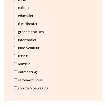
culinair
educatief
film/theater
groen/agrarisch
informatief
kunst/cultuur
lezing
muziek
ontmoeting
reizen/excursie
sportief/beweging