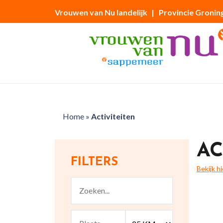
Vrouwen van Nu landelijk
| Provincie Gronin
Home
»
Activiteiten
AC
FILTERS
Bekijk h