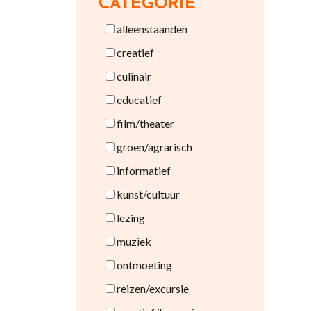
CATEGORIE
alleenstaanden
creatief
culinair
educatief
film/theater
groen/agrarisch
informatief
kunst/cultuur
lezing
muziek
ontmoeting
reizen/excursie