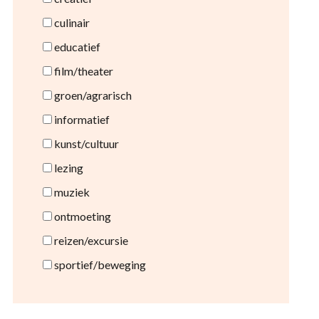
culinair
educatief
film/theater
groen/agrarisch
informatief
kunst/cultuur
lezing
muziek
ontmoeting
reizen/excursie
sportief/beweging