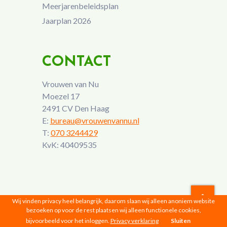
Meerjarenbeleidsplan
Jaarplan 2026
CONTACT
Vrouwen van Nu
Moezel 17
2491 CV Den Haag
E:
bureau@vrouwenvannu.nl
T:
070 3244429
KvK: 40409535
Wij vinden privacy heel belangrijk, daarom slaan wij alleen anoniem website
bezoeken op voor de rest plaatsen wij alleen functionele cookies,
Vrouwen van Nu © 2026 |
Privacyverklaring
bijvoorbeeld voor het inloggen.
Privacy verklaring
Sluiten