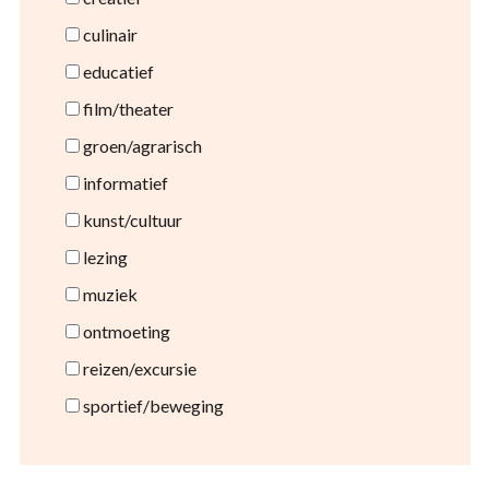
culinair
educatief
film/theater
groen/agrarisch
informatief
kunst/cultuur
lezing
muziek
ontmoeting
reizen/excursie
sportief/beweging