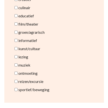
culinair
educatief
film/theater
groen/agrarisch
informatief
kunst/cultuur
lezing
muziek
ontmoeting
reizen/excursie
sportief/beweging