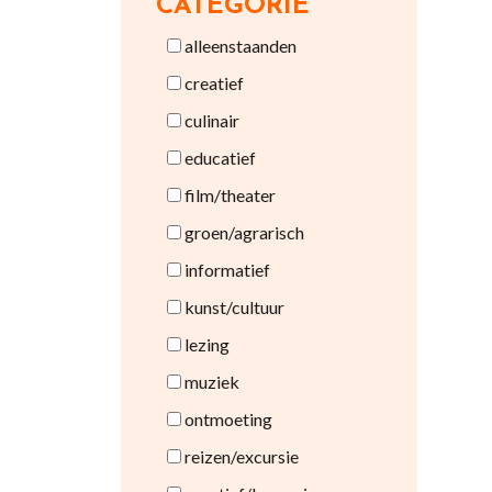
CATEGORIE
alleenstaanden
creatief
culinair
educatief
film/theater
groen/agrarisch
informatief
kunst/cultuur
lezing
muziek
ontmoeting
reizen/excursie