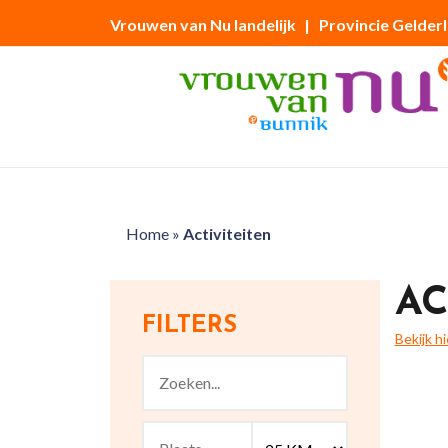
Vrouwen van Nu landelijk
| Provincie Gelder
Home
»
Activiteiten
AC
FILTERS
Bekijk h