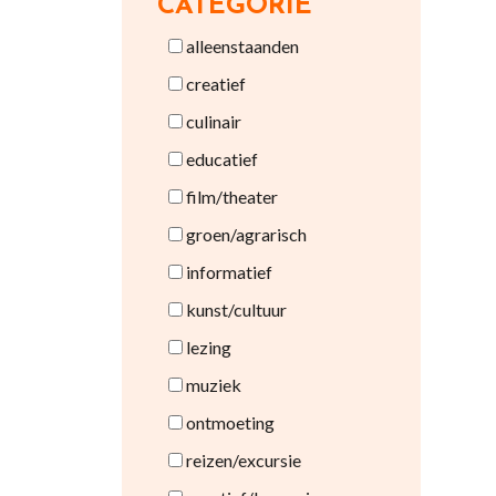
CATEGORIE
alleenstaanden
creatief
culinair
educatief
film/theater
groen/agrarisch
informatief
kunst/cultuur
lezing
muziek
ontmoeting
reizen/excursie