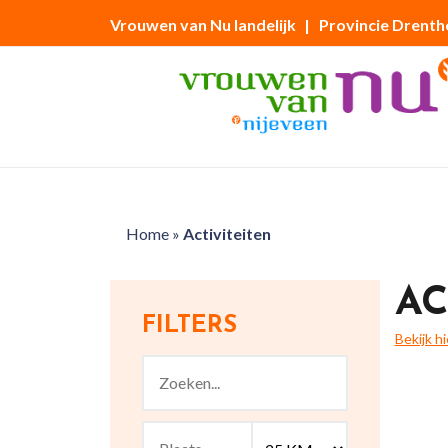
Vrouwen van Nu landelijk
| Provincie Drenth
Home
»
Activiteiten
AC
FILTERS
Bekijk h